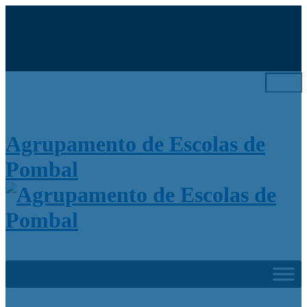
Search
for:
Agrupamento de Escolas de
Pombal