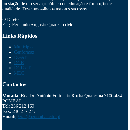
prestação de um serviço público de educação e formação de
qualidade. Desejamos-lhe os maiores sucessos.
O Diretor
Eng. Fernando Augusto Quaresma Mota
Links Rápidos
Município
Cenformaz
DGAE
DGE
DGEsTE
MEC
Contactos
Morada:
Rua Dr. António Fortunato Rocha Quaresma 3100-484
POMBAL
Tel:
236 212 169
Fax:
236 217 277
Email:
geral@aepombal.edu.pt