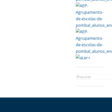
Search
for: