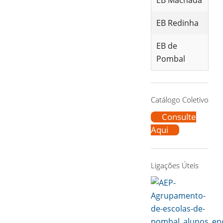
EB Machada
EB Redinha
EB de
Pombal
Catálogo Coletivo
Consulte
Aqui
Ligações Úteis