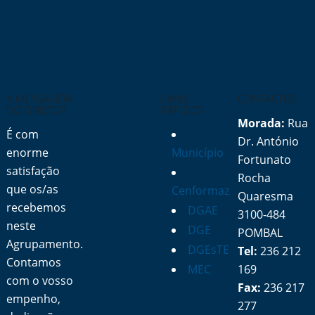
A MENSAGEM
LINKS
CONTACTOS
DO DIRETOR
RÁPIDOS
Morada:
Rua
É com
Dr. António
enorme
Município
Fortunato
satisfação
Rocha
que os/as
Cenformaz
Quaresma
recebemos
DGAE
3100-484
neste
DGE
POMBAL
Agrupamento.
DGEsTE
Tel:
236 212
Contamos
MEC
169
com o vosso
Fax:
236 217
empenho,
277