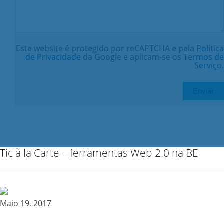
Este website é protegido por reCAPTCHA e pela
Política
de Privacidade
da Google e aplicam-se os
Termos de
Serviço
.
Tic à la Carte – ferramentas Web 2.0 na BE
Maio 19, 2017