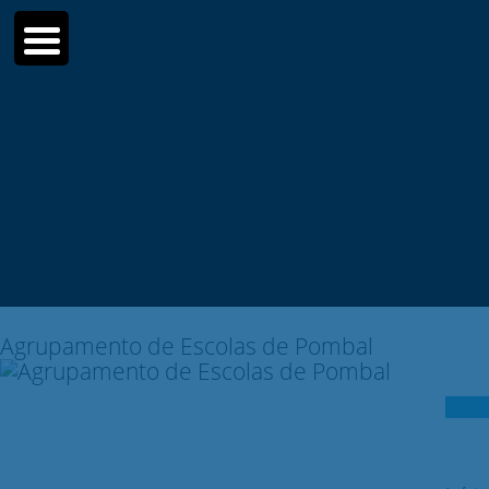
Moodle
SIGE3
eCommunity
Search
for:
Agrupamento de Escolas de Pombal