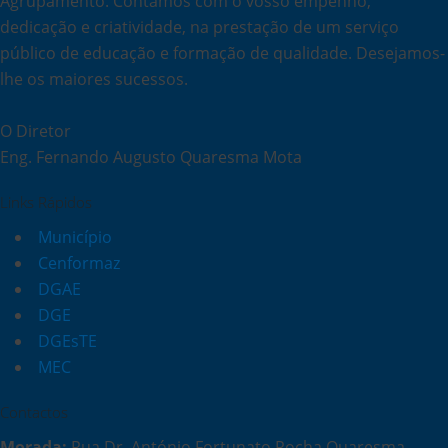
Agrupamento. Contamos com o vosso empenho,
dedicação e criatividade, na prestação de um serviço
público de educação e formação de qualidade. Desejamos-
lhe os maiores sucessos.
O Diretor
Eng. Fernando Augusto Quaresma Mota
Links Rápidos
Município
Cenformaz
DGAE
DGE
DGEsTE
MEC
Contactos
Morada:
Rua Dr. António Fortunato Rocha Quaresma