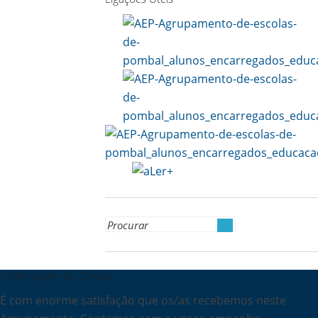
Search
for:
A Mensagem do Diretor
É com enorme satisfação que os/as recebemos neste