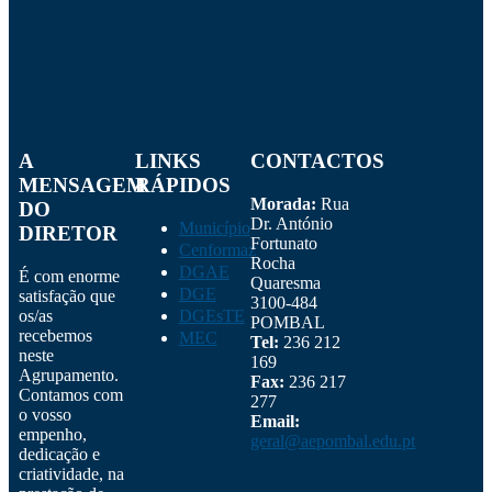
A
LINKS
CONTACTOS
MENSAGEM
RÁPIDOS
Morada:
Rua
DO
Dr. António
Município
DIRETOR
Fortunato
Cenformaz
Rocha
DGAE
É com enorme
Quaresma
DGE
satisfação que
3100-484
os/as
DGEsTE
POMBAL
recebemos
MEC
Tel:
236 212
neste
169
Agrupamento.
Fax:
236 217
Contamos com
277
o vosso
Email:
empenho,
geral@aepombal.edu.pt
dedicação e
criatividade, na