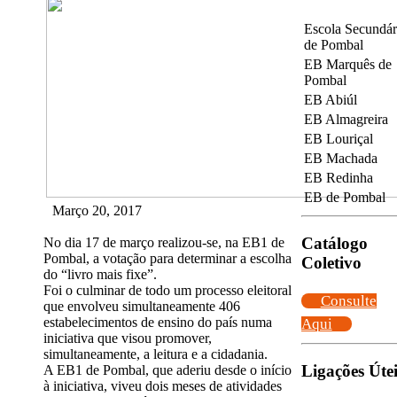
Escola Secundár
de Pombal
EB Marquês de
Pombal
EB Abiúl
EB Almagreira
EB Louriçal
EB Machada
EB Redinha
EB de Pombal
Março 20, 2017
Catálogo
No dia 17 de março realizou-se, na EB1 de
Pombal, a votação para determinar a escolha
Coletivo
do “livro mais fixe”.
Foi o culminar de todo um processo eleitoral
Consulte
que envolveu simultaneamente 406
estabelecimentos de ensino do país numa
Aqui
iniciativa que visou promover,
simultaneamente, a leitura e a cidadania.
Ligações Útei
A EB1 de Pombal, que aderiu desde o início
à iniciativa, viveu dois meses de atividades