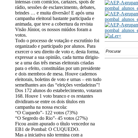
intensas com comícios, cartazes, spots de
rádio, sessões de esclarecimento, debates,
brindes … e muita diversão! E após uma
campanha eleitoral bastante participada e
animada, que teve a cobertura da revista
Visão Júnior, os nossos miúdos foram a
votos.
Todo o processo de votação e escrutínio foi
organizado e participado por alunos. Para
Search
exercer o seu direito de voto e, desta forma,
for:
expressar a sua opinião, cada turma dirigiu-
se a uma das três mesas eleitorais criadas
para o efeito, constituídas por um presidente
e dois membros de mesa. Houve cadernos
eleitorais, boletins de voto e urnas – em tudo
semelhantes aos das “eleições verdadeiras”!
Dos 172 alunos do estabelecimento, votaram
168. Houve 1 voto branco e os restantes
dividiram-se entre os dois títulos em
campanha na nossa escola:
“O Cuquedo”- 122 votos (73%)
“O Segredo do Rio”- 45 votos (27%)
Ficou assim apurado o título vencedor na
EB1 de Pombal: O CUQUEDO.
Mas a iniciativa não termina com a