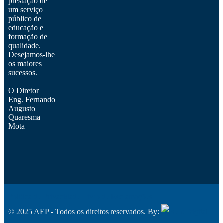
prestação de
um serviço
público de
educação e
formação de
qualidade.
Desejamos-lhe
os maiores
sucessos.
O Diretor
Eng. Fernando
Augusto
Quaresma
Mota
Política de Privacidade
Livro de Reclamações
© 2025 AEP - Todos os direitos reservados. By: