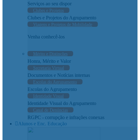
Serviços ao seu dispor
Clubes e Projetos
Clubes e Projetos do Agrupamento
Viagens e Projetos de Mobilidade
Venha conhecê-los
Mérito e Distinções
Honra, Mérito e Valor
Secretaria Virtual
Documentos e Notícias internas
Escolas do Agrupamento
Escolas do Agrupamento
Identidade Visual
Identidade Visual do Agrupamento
Canal de Denúncias
RGPC - corrupção e infrações conexas
Alunos e Enc. Educação