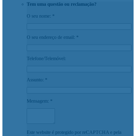
Tem uma questão ou reclamação?
O seu nome: *
O seu endereço de email: *
Telefone/Telemóvel:
Assunto: *
Mensagem: *
Este website é protegido por reCAPTCHA e pela