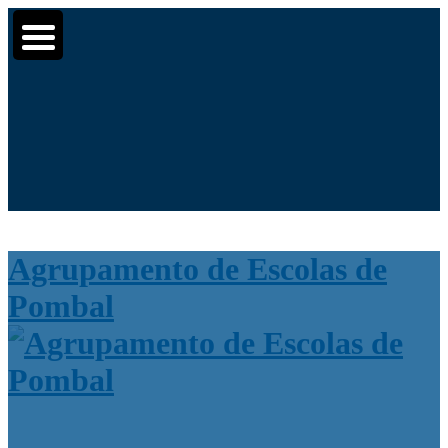
Moodle
SIGE3
eCommunity
▼
▼
Search
▼
for:
Agrupamento de Escolas de
Pombal