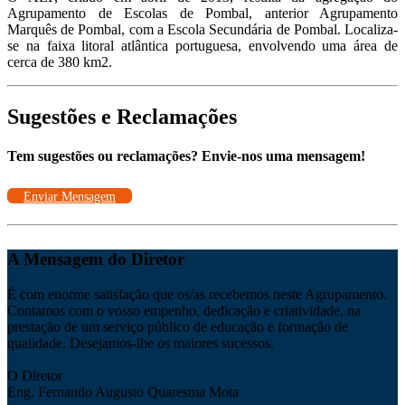
Agrupamento de Escolas de Pombal, anterior Agrupamento
Marquês de Pombal, com a Escola Secundária de Pombal. Localiza-
se na faixa litoral atlântica portuguesa, envolvendo uma área de
cerca de 380 km2.
Sugestões e Reclamações
Tem sugestões ou reclamações? Envie-nos uma mensagem!
Enviar Mensagem
A Mensagem do Diretor
É com enorme satisfação que os/as recebemos neste Agrupamento.
Contamos com o vosso empenho, dedicação e criatividade, na
prestação de um serviço público de educação e formação de
qualidade. Desejamos-lhe os maiores sucessos.
O Diretor
Eng. Fernando Augusto Quaresma Mota