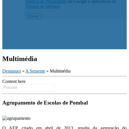
Política de Privacidade
da Google e aplicam-se os
Termos de Serviço
.
Multimédia
Destaques
»
A Semente
» Multimédia
Content here
Search
for:
Agrupamento de Escolas de Pombal
O AEP, criado em abril de 2013, resulta da agregação do