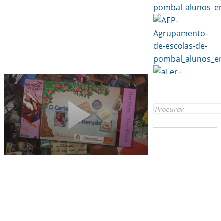
Search
for: