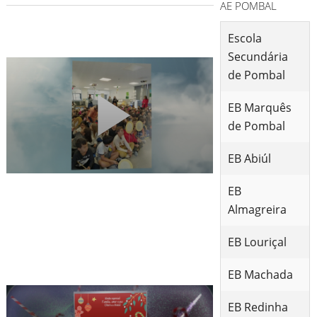
AE POMBAL
Escola
Secundária
de Pombal
EB Marquês
de Pombal
EB Abiúl
EB
Almagreira
EB Louriçal
EB Machada
EB Redinha