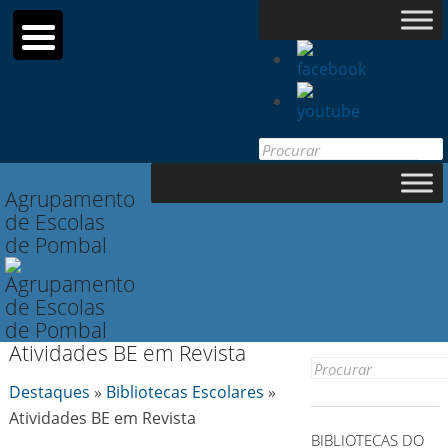
Search
for:
Agrupamento
de Escolas
de Pombal
Atividades BE em Revista
Search
Destaques
»
Bibliotecas Escolares
»
for:
Atividades BE em Revista
BIBLIOTECAS DO