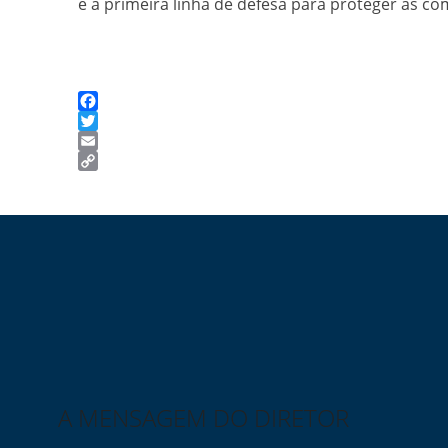
é a primeira linha de defesa para proteger as co
Facebook
Twitter
Email
Copy
Link
A MENSAGEM DO DIRETOR