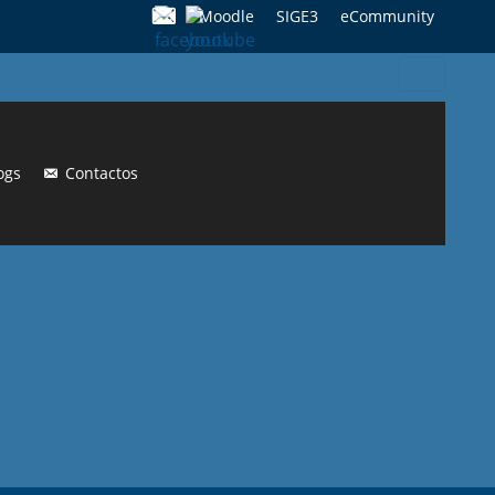
Moodle
SIGE3
eCommunity
Search
for:
ogs
Contactos