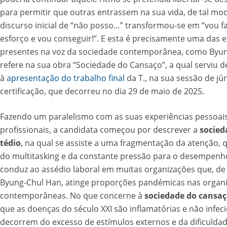
para permitir que outras entrassem na sua vida, de tal mo
discurso inicial de “não posso…” transformou-se em “vou f
esforço e vou conseguir!”. E esta é precisamente uma das 
presentes na voz da sociedade contemporânea, como Byu
refere na sua obra “Sociedade do Cansaço”, a qual serviu d
à
apresentação do trabalho final
da T., na sua sessão de júr
certificação, que decorreu no dia 29 de maio de 2025.
Fazendo um paralelismo com as suas experiências pessoais
profissionais, a candidata começou por descrever a
socied
tédio
, na qual se assiste a uma fragmentação da atenção, 
do multitasking e da constante pressão para o desempenh
conduz ao assédio laboral em muitas organizações que, d
Byung-Chul Han, atinge proporções pandémicas nas organ
contemporâneas. No que concerne à
sociedade do cansa
que as doenças do século XXI são inflamatórias e não infec
decorrem do excesso de estímulos externos e da dificulda