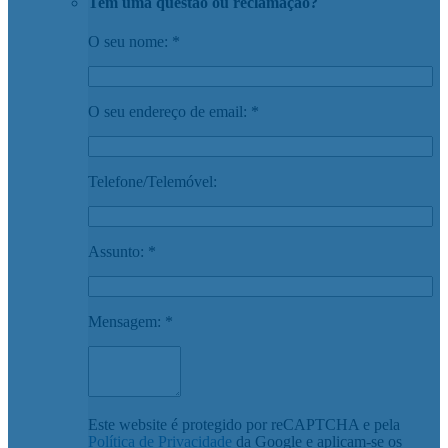
Tem uma questão ou reclamação?
O seu nome: *
O seu endereço de email: *
Telefone/Telemóvel:
Assunto: *
Mensagem: *
Este website é protegido por reCAPTCHA e pela
Política de Privacidade
da Google e aplicam-se os