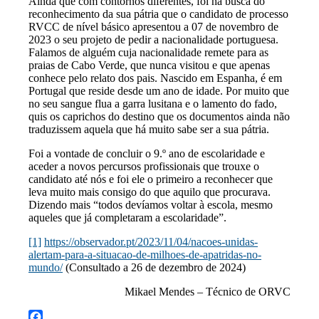
Ainda que com contornos diferentes, foi na busca do
reconhecimento da sua pátria que o candidato de processo
RVCC de nível básico apresentou a 07 de novembro de
2023 o seu projeto de pedir a nacionalidade portuguesa.
Falamos de alguém cuja nacionalidade remete para as
praias de Cabo Verde, que nunca visitou e que apenas
conhece pelo relato dos pais. Nascido em Espanha, é em
Portugal que reside desde um ano de idade. Por muito que
no seu sangue flua a garra lusitana e o lamento do fado,
quis os caprichos do destino que os documentos ainda não
traduzissem aquela que há muito sabe ser a sua pátria.
Foi a vontade de concluir o 9.º ano de escolaridade e
aceder a novos percursos profissionais que trouxe o
candidato até nós e foi ele o primeiro a reconhecer que
leva muito mais consigo do que aquilo que procurava.
Dizendo mais “todos devíamos voltar à escola, mesmo
aqueles que já completaram a escolaridade”.
[1]
https://observador.pt/2023/11/04/nacoes-unidas-
alertam-para-a-situacao-de-milhoes-de-apatridas-no-
mundo/
(Consultado a 26 de dezembro de 2024)
Mikael Mendes – Técnico de ORVC