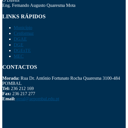
O Diretor
Eng. Fernando Augusto Quaresma Mota
LINKS RÁPIDOS
Município
Cenformaz
DGAE
DGE
DGEsTE
MEC
CONTACTOS
Morada:
Rua Dr. António Fortunato Rocha Quaresma 3100-484
POMBAL
Tel:
236 212 169
Fax:
236 217 277
Email:
geral@aepombal.edu.pt