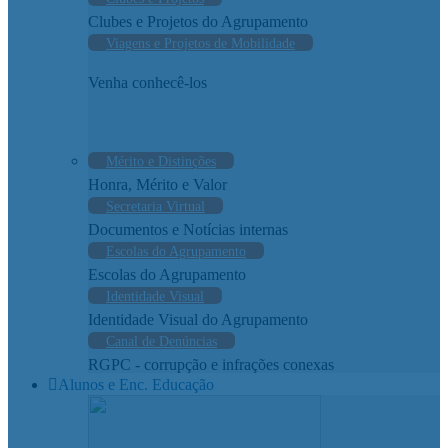
Clubes e Projetos do Agrupamento
Viagens e Projetos de Mobilidade
Venha conhecê-los
Mérito e Distinções
Honra, Mérito e Valor
Secretaria Virtual
Documentos e Notícias internas
Escolas do Agrupamento
Escolas do Agrupamento
Identidade Visual
Identidade Visual do Agrupamento
Canal de Denúncias
RGPC - corrupção e infrações conexas
Alunos e Enc. Educação