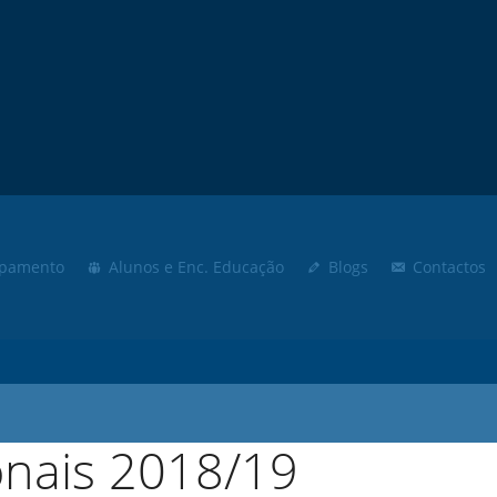
Moodle
SIGE3
eCommunity
Sear
for:
pamento
Alunos e Enc. Educação
Blogs
Contactos
onais 2018/19