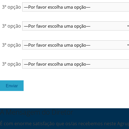
3ª opção
3ª opção
3ª opção
3ª opção
A Mensagem do Diretor
É com enorme satisfação que os/as recebemos neste Agrup