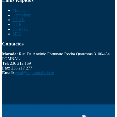
Links Rápidos
Município
Cenformaz
DGAE
DGE
DGEsTE
MEC
Contactos
Morada:
Rua Dr. António Fortunato Rocha Quaresma 3100-484
POMBAL
Tel:
236 212 169
Fax:
236 217 277
Email:
geral@aepombal.edu.pt
Política de Privacidade
Livro de Reclamações