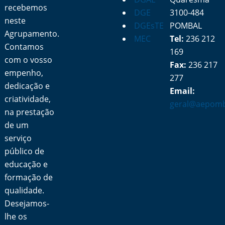
recebemos
DGE
3100-484
neste
DGEsTE
POMBAL
Agrupamento.
MEC
Tel:
236 212
Contamos
169
com o vosso
Fax:
236 217
empenho,
277
dedicação e
Email:
criatividade,
geral@aepomb
na prestação
de um
serviço
público de
educação e
formação de
qualidade.
Desejamos-
lhe os