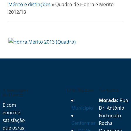
Mérito e distinções
» Quadro de Honra e Mérito
2012/13
A Mensagem
Links Rápidos
Contactos
do Diretor
Morada:
Rua
É com
Município
Dr. António
enorme
Fortunato
satisfação
Cenformaz
Rocha
que os/as
DGAE
Quaresma