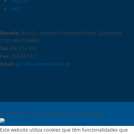
DGEsTE
MEC
CONTACTOS
Morada:
Rua Dr. António Fortunato Rocha Quaresma
3100-484 POMBAL
Tel:
236 212 169
Fax:
236 217 277
Email:
geral@aepombal.edu.pt
Política de Privacidade
Livro de Reclamações
© 2025 AEP - Todos os direitos reservados. By:
Belo Digital
Este website utiliza cookies que têm funcionalidades que