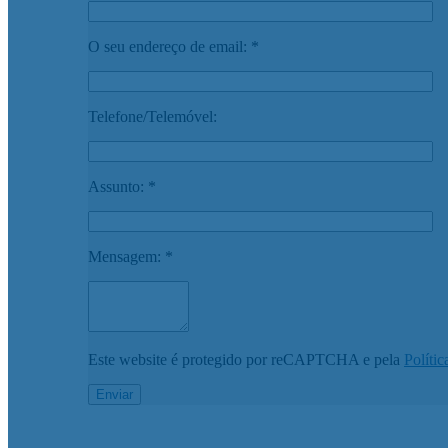
O seu endereço de email: *
Telefone/Telemóvel:
Assunto: *
Mensagem: *
Este website é protegido por reCAPTCHA e pela
Polític