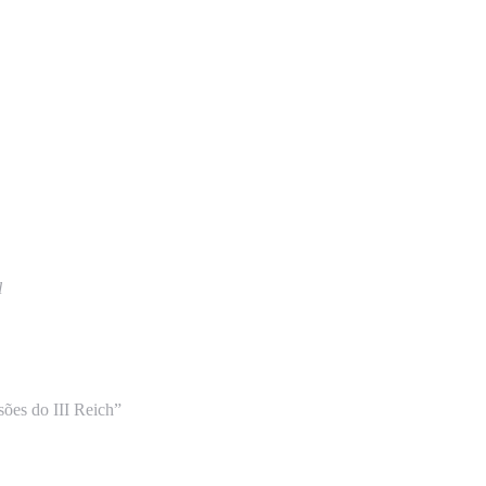
l
sões do III Reich”