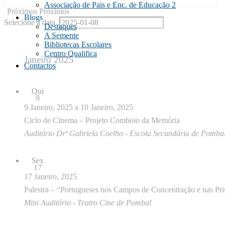
Associação de Pais e Enc. de Educação 2
Próximos
Próximos
Blogs
Selecione a data.
Destaques
A Semente
Bibliotecas Escolares
Centro Qualifica
Janeiro 2025
Contactos
Qui
9
9 Janeiro, 2025
a
10 Janeiro, 2025
Ciclo de Cinema – Projeto Comboio da Memória
Auditório Drª Gabriela Coelho - Escola Secundária de Pomba
Sex
17
17 Janeiro, 2025
Palestra – “Portugueses nos Campos de Concentração e nas Pri
Mini Auditório - Teatro Cine de Pombal