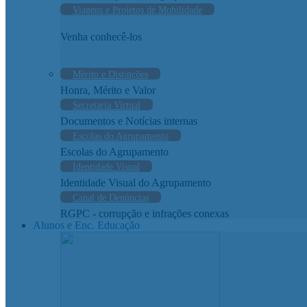
Viagens e Projetos de Mobilidade
Venha conhecê-los
Mérito e Distinções
Honra, Mérito e Valor
Secretaria Virtual
Documentos e Notícias internas
Escolas do Agrupamento
Escolas do Agrupamento
Identidade Visual
Identidade Visual do Agrupamento
Canal de Denúncias
RGPC - corrupção e infrações conexas
Alunos e Enc. Educação