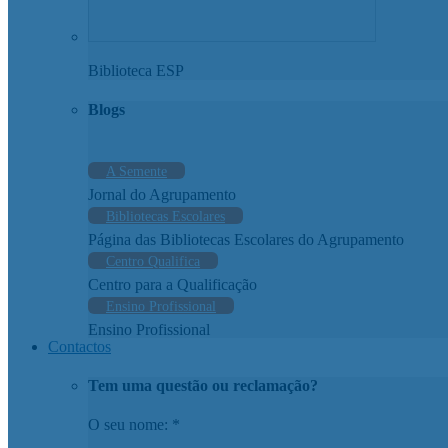
Biblioteca ESP
Blogs
A Semente
Jornal do Agrupamento
Bibliotecas Escolares
Página das Bibliotecas Escolares do Agrupamento
Centro Qualifica
Centro para a Qualificação
Ensino Profissional
Ensino Profissional
Contactos
Tem uma questão ou reclamação?
O seu nome: *