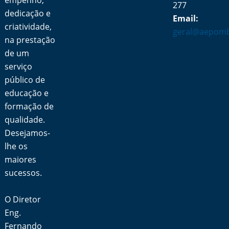
empenho,
277
dedicação e
Email:
criatividade,
geral@aepomb
na prestação
de um
serviço
público de
educação e
formação de
qualidade.
Desejamos-
lhe os
maiores
sucessos.
O Diretor
Eng.
Fernando