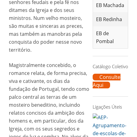
senhores feudais e pela fé nos
EB Machada
ditames da Igreja e dos seus
ministros. Num velho mosteiro,
EB Redinha
são muitas e sinceras as preces,
EB de
mas também as manobras pela
Pombal
conquista do poder nesse novo
território.
Magistralmente concebido, o
Catálogo Coletivo
romance relata, de forma precisa,
Consulte
viva e cativante, os dias da
Aqui
fundação de Portugal, tendo como
palco central as terras de um
mosteiro beneditino, incluindo
Ligações Úteis
relatos concisos da ambição dos
homens e, em particular, dos da
Igreja, com os seus segredos e
jogos de luz e sombra. No alvor da