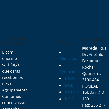
A MENSAGEM
LINKS
CONTACTOS
DO DIRETOR
RÁPIDOS
Morada:
Rua
É com
Dr. António
enorme
Município
Fortunato
satisfação
Rocha
que os/as
Cenformaz
Quaresma
recebemos
DGAE
3100-484
neste
DGE
POMBAL
Agrupamento.
DGEsTE
Tel:
236 212
Contamos
MEC
169
com o vosso
Fax:
236 217