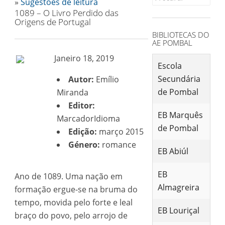
»
Sugestões de leitura
for:
1089 – O Livro Perdido das
Origens de Portugal
BIBLIOTECAS DO
AE POMBAL
Janeiro 18, 2019
Escola
Secundária
Autor:
Emílio
de Pombal
Miranda
Editor:
EB Marquês
MarcadorIdioma
de Pombal
Edição:
março 2015
Género:
romance
EB Abiúl
EB
Ano de 1089. Uma nação em
Almagreira
formação ergue-se na bruma do
tempo, movida pelo forte e leal
EB Louriçal
braço do povo, pelo arrojo de