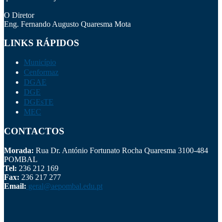
O Diretor
Eng. Fernando Augusto Quaresma Mota
LINKS RÁPIDOS
Município
Cenformaz
DGAE
DGE
DGEsTE
MEC
CONTACTOS
Morada:
Rua Dr. António Fortunato Rocha Quaresma 3100-484
POMBAL
Tel:
236 212 169
Fax:
236 217 277
Email:
geral@aepombal.edu.pt