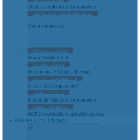
Clubes e Projetos do Agrupamento
Viagens e Projetos de Mobilidade
Venha conhecê-los
Mérito e Distinções
Honra, Mérito e Valor
Secretaria Virtual
Documentos e Notícias internas
Escolas do Agrupamento
Escolas do Agrupamento
Identidade Visual
Identidade Visual do Agrupamento
Canal de Denúncias
RGPC - corrupção e infrações conexas
Alunos e Enc. Educação