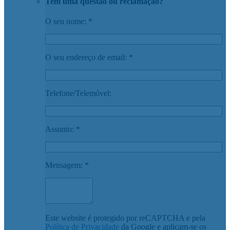
Tem uma questão ou reclamação?
O seu nome: *
O seu endereço de email: *
Telefone/Telemóvel:
Assunto: *
Mensagem: *
Este website é protegido por reCAPTCHA e pela
Política de Privacidade
da Google e aplicam-se os