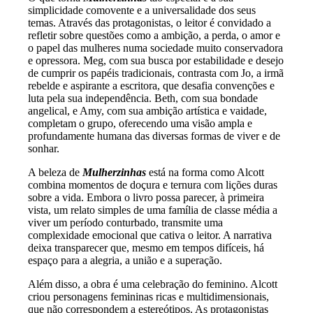
simplicidade comovente e a universalidade dos seus
temas. Através das protagonistas, o leitor é convidado a
refletir sobre questões como a ambição, a perda, o amor e
o papel das mulheres numa sociedade muito conservadora
e opressora. Meg, com sua busca por estabilidade e desejo
de cumprir os papéis tradicionais, contrasta com Jo, a irmã
rebelde e aspirante a escritora, que desafia convenções e
luta pela sua independência. Beth, com sua bondade
angelical, e Amy, com sua ambição artística e vaidade,
completam o grupo, oferecendo uma visão ampla e
profundamente humana das diversas formas de viver e de
sonhar.
A beleza de
Mulherzinhas
está na forma como Alcott
combina momentos de doçura e ternura com lições duras
sobre a vida. Embora o livro possa parecer, à primeira
vista, um relato simples de uma família de classe média a
viver um período conturbado, transmite uma
complexidade emocional que cativa o leitor. A narrativa
deixa transparecer que, mesmo em tempos difíceis, há
espaço para a alegria, a união e a superação.
Além disso, a obra é uma celebração do feminino. Alcott
criou personagens femininas ricas e multidimensionais,
que não correspondem a estereótipos. As protagonistas