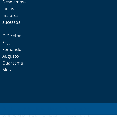
Desejamos-
lhe os
maiores
sucessos.
O Diretor
Eng.
Fernando
Augusto
Quaresma
Mota
Política de Privacidade
Livro de Reclamações
© 2025 AEP - Todos os direitos reservados. By: