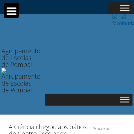
Searc
for:
Agrupamento
de Escolas
de Pombal
A Ciência chegou aos pátios
Search
do Centro Escolar de