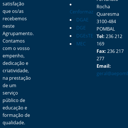
satisfação
Rocha
que os/as
Cenformaz
Quaresma
recebemos
DGAE
3100-484
neste
DGE
POMBAL
Agrupamento.
DGEsTE
Tel:
236 212
Contamos
MEC
169
com o vosso
Fax:
236 217
empenho,
277
dedicação e
Email:
criatividade,
geral@aepomb
na prestação
de um
serviço
público de
educação e
formação de
qualidade.