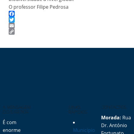
O professor Filipe Pedrosa
Facebook
Twitter
Email
Copy
Link
A MENSAGEM
LINKS
CONTACTOS
DO DIRETOR
RÁPIDOS
Morada:
Rua
É com
Dr. António
enorme
Município
Fortunato