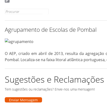
Email
Copy
Link
Search
for:
Agrupamento de Escolas de Pombal
O AEP, criado em abril de 2013, resulta da agregaçã
Pombal. Localiza-se na faixa litoral atlântica portugues
Sugestões e Reclamações
Tem sugestões ou reclamações? Envie-nos uma mensagem!
Enviar Mensagem