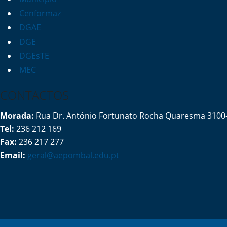
Cenformaz
DGAE
DGE
DGEsTE
MEC
CONTACTOS
Morada:
Rua Dr. António Fortunato Rocha Quaresma 310
Tel:
236 212 169
Fax:
236 217 277
Email:
geral@aepombal.edu.pt