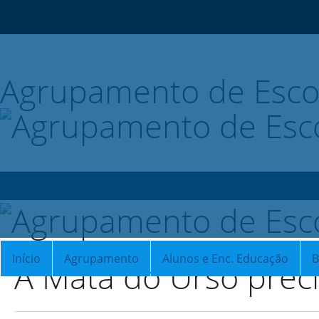
Agrupamento de Esco
Início
Agrupamento
Alunos e Enc. Educação
B
A Mata do Urso preci