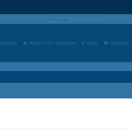
Moodle
SIGE3
eCommunity
Search
for:
pamento
Alunos e Enc. Educação
Blogs
Contactos