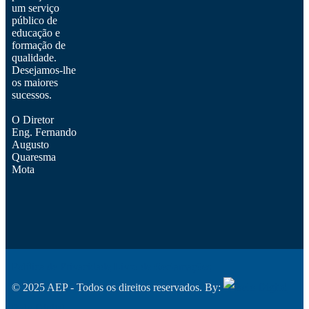
um serviço
público de
educação e
formação de
qualidade.
Desejamos-lhe
os maiores
sucessos.
O Diretor
Eng. Fernando
Augusto
Quaresma
Mota
Política de Privacidade
Livro de Reclamações
© 2025 AEP - Todos os direitos reservados. By:
Belo Digital