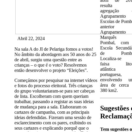
abril de 201
resulta 
agregação 
Agrupamento 
Escolas de Pomb
anterior
Agrupamento
Marquês 
Abril 22, 2024
Pombal, com
Escola Secundá
Na sala A do JI de Pelariga fomos a votos!
de Pomba
No âmbito da abordagem aos 50 anos do 25
Localiza-se 
de abril, surgiu uma questão entre as
faixa litor
crianças – o que é o voto? Resolvemos
atlântica
então desenvolver o projeto “Eleições”.
portuguesa,
envolvendo u
Começámos por pesquisar na internet vídeos
área de cerca 
e fotos do processo eleitoral. Três crianças
380 km2.
do grupo voluntariaram-se para ser cabeças
de lista. Escolheram com quem queriam
trabalhar, passando a registar as suas ideias
de mudança para a sala. Elaboraram os
Sugestões 
cartazes de campanha, com as principais
Reclamaç
ideias defendidas. Fizeram uma sessão de
esclarecimento com os pares, exibindo os
seus cartazes e explicando porquê que o
Tem sugestões 