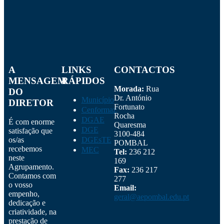
A
LINKS
CONTACTOS
MENSAGEM
RÁPIDOS
Morada:
Rua
DO
Dr. António
Município
DIRETOR
Fortunato
Cenformaz
Rocha
DGAE
É com enorme
Quaresma
DGE
satisfação que
3100-484
os/as
DGEsTE
POMBAL
recebemos
MEC
Tel:
236 212
neste
169
Agrupamento.
Fax:
236 217
Contamos com
277
o vosso
Email:
empenho,
geral@aepombal.edu.pt
dedicação e
criatividade, na
prestação de