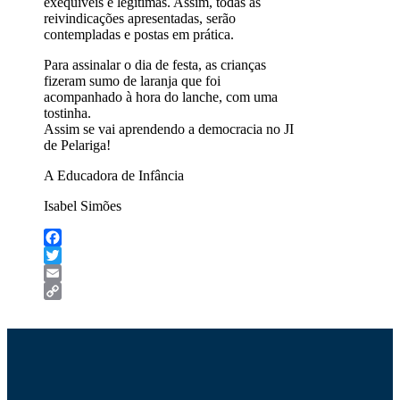
exequíveis e legítimas. Assim, todas as
reivindicações apresentadas, serão
contempladas e postas em prática.
Para assinalar o dia de festa, as crianças
fizeram sumo de laranja que foi
acompanhado à hora do lanche, com uma
tostinha.
Assim se vai aprendendo a democracia no JI
de Pelariga!
A Educadora de Infância
Isabel Simões
Facebook
Twitter
Email
Copy
Link