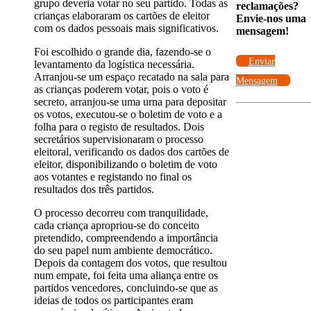
grupo deveria votar no seu partido. Todas as
reclamações?
crianças elaboraram os cartões de eleitor
Envie-nos uma
com os dados pessoais mais significativos.
mensagem!
Foi escolhido o grande dia, fazendo-se o
Enviar
levantamento da logística necessária.
Arranjou-se um espaço recatado na sala para
Mensagem
as crianças poderem votar, pois o voto é
secreto, arranjou-se uma urna para depositar
os votos, executou-se o boletim de voto e a
folha para o registo de resultados. Dois
secretários supervisionaram o processo
eleitoral, verificando os dados dos cartões de
eleitor, disponibilizando o boletim de voto
aos votantes e registando no final os
resultados dos três partidos.
O processo decorreu com tranquilidade,
cada criança apropriou-se do conceito
pretendido, compreendendo a importância
do seu papel num ambiente democrático.
Depois da contagem dos votos, que resultou
num empate, foi feita uma aliança entre os
partidos vencedores, concluindo-se que as
ideias de todos os participantes eram