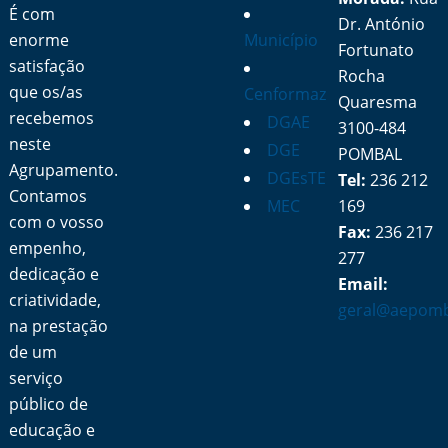
É com
Dr. António
enorme
Município
Fortunato
satisfação
Rocha
que os/as
Cenformaz
Quaresma
recebemos
DGAE
3100-484
neste
DGE
POMBAL
Agrupamento.
DGEsTE
Tel:
236 212
Contamos
MEC
169
com o vosso
Fax:
236 217
empenho,
277
dedicação e
Email:
criatividade,
geral@aepomb
na prestação
de um
serviço
público de
educação e