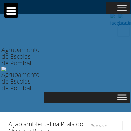
Searc
for:
Agrupamento
de Escolas
de Pombal
Ação ambiental na Praia do
Search
Osso da Baleia