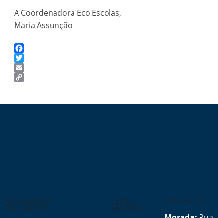
A Coordenadora Eco Escolas,
Maria Assunção
Facebook
Twitter
Email
Copy
Link
A MENSAGEM
LINKS
CONTACTOS
DO DIRETOR
RÁPIDOS
Morada:
Rua