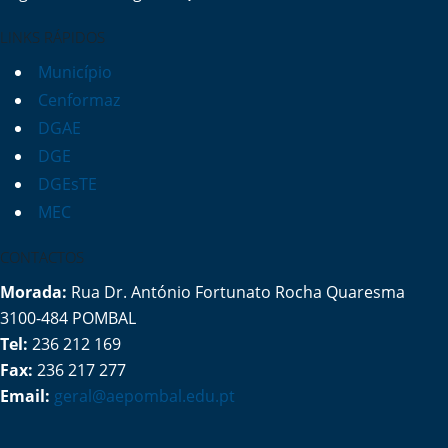
LINKS RÁPIDOS
Município
Cenformaz
DGAE
DGE
DGEsTE
MEC
CONTACTOS
Morada:
Rua Dr. António Fortunato Rocha Quaresma
3100-484 POMBAL
Tel:
236 212 169
Fax:
236 217 277
Email:
geral@aepombal.edu.pt