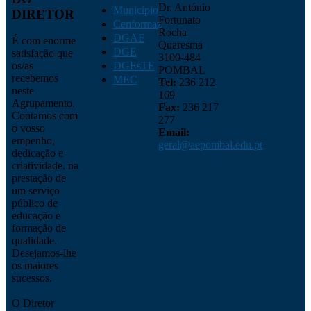
Dr. António
Município
DIRETOR
Fortunato
Cenformaz
Rocha
DGAE
É com enorme
Quaresma
DGE
satisfação que
3100-484
os/as
DGEsTE
POMBAL
recebemos
MEC
Tel:
236 212
neste
169
Agrupamento.
Fax:
236 217
Contamos com
277
o vosso
Email:
empenho,
geral@aepombal.edu.pt
dedicação e
criatividade, na
prestação de
um serviço
público de
educação e
formação de
qualidade.
Desejamos-lhe
os maiores
sucessos.
O Diretor