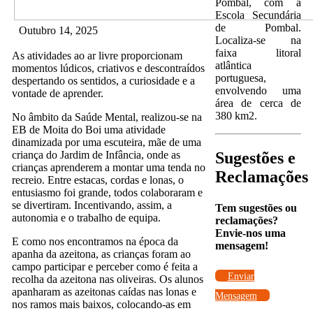
Pombal, com a
Escola Secundária
de Pombal.
Outubro 14, 2025
Localiza-se na
faixa litoral
As atividades ao ar livre proporcionam
atlântica
momentos lúdicos, criativos e descontraídos
portuguesa,
despertando os sentidos, a curiosidade e a
envolvendo uma
vontade de aprender.
área de cerca de
380 km2.
No âmbito da Saúde Mental, realizou-se na
EB de Moita do Boi uma atividade
dinamizada por uma escuteira, mãe de uma
criança do Jardim de Infância, onde as
Sugestões e
crianças aprenderem a montar uma tenda no
Reclamações
recreio. Entre estacas, cordas e lonas, o
entusiasmo foi grande, todos colaboraram e
se divertiram. Incentivando, assim, a
Tem sugestões ou
autonomia e o trabalho de equipa.
reclamações?
Envie-nos uma
E como nos encontramos na época da
mensagem!
apanha da azeitona, as crianças foram ao
campo participar e perceber como é feita a
Enviar
recolha da azeitona nas oliveiras. Os alunos
apanharam as azeitonas caídas nas lonas e
Mensagem
nos ramos mais baixos, colocando-as em