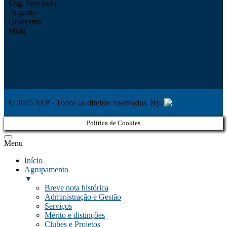
Eng. Fernando
Augusto
Quaresma
Mota
Política de Privacidade
Livro de Reclamações
© 2025 AEP - Todos os direitos reservados. By:
Belo Digital
Política de Cookies
Menu
Início
Agrupamento
▼
Breve nota histórica
Administração e Gestão
Serviços
Mérito e distinções
Clubes e Projetos