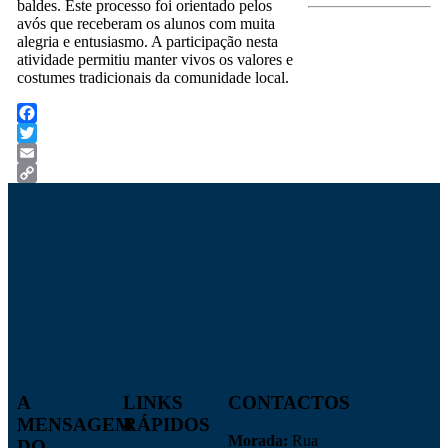
baldes. Este processo foi orientado pelos
avós que receberam os alunos com muita
alegria e entusiasmo. A participação nesta
atividade permitiu manter vivos os valores e
costumes tradicionais da comunidade local.
Facebook
Twitter
Email
Copy
Link
A
LINKS
CONTACTOS
MENSAGEM
RÁPIDOS
Morada:
Rua
DO