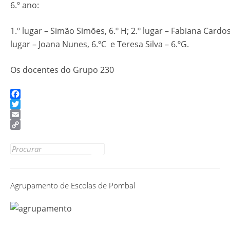
6.º ano:
1.º lugar – Simão Simões, 6.º H; 2.º lugar – Fabiana Cardoso
lugar – Joana Nunes, 6.ºC e Teresa Silva – 6.ºG.
Os docentes do Grupo 230
Facebook
Twitter
Email
Copy
Link
Search
for:
Agrupamento de Escolas de Pombal