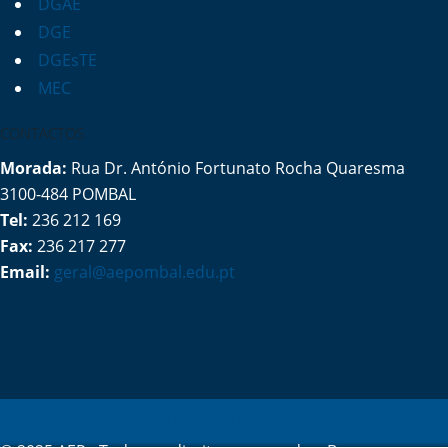
DGAE
DGE
DGEsTE
MEC
CONTACTOS
Morada:
Rua Dr. António Fortunato Rocha Quaresma
3100-484 POMBAL
Tel:
236 212 169
Fax:
236 217 277
Email:
geral@aepombal.edu.pt
Política de Privacidade
Livro de Reclamações