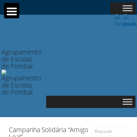
Searc
for:
Agrupamento
de Escolas
de Pombal
Campanha Solidária “Amigo
Search
Leal”