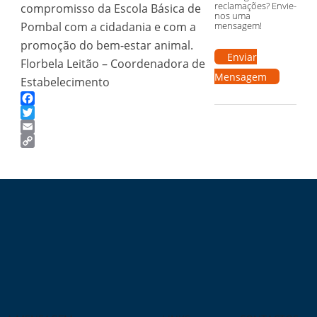
reclamações? Envie-
compromisso da Escola Básica de
nos uma
Pombal com a cidadania e com a
mensagem!
promoção do bem-estar animal.
Enviar
Florbela Leitão – Coordenadora de
Mensagem
Estabelecimento
Facebook
Twitter
Email
Copy
Link