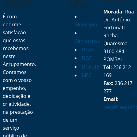
A MENSAGEM
LINKS
CONTACTOS
DO DIRETOR
RÁPIDOS
Morada:
Rua
É com
Dr. António
enorme
Município
Fortunato
satisfação
Rocha
que os/as
Cenformaz
Quaresma
recebemos
DGAE
3100-484
neste
DGE
POMBAL
Agrupamento.
DGEsTE
Tel:
236 212
Contamos
MEC
169
com o vosso
Fax:
236 217
empenho,
277
dedicação e
Email:
criatividade,
geral@aepomb
na prestação
de um
serviço
público de