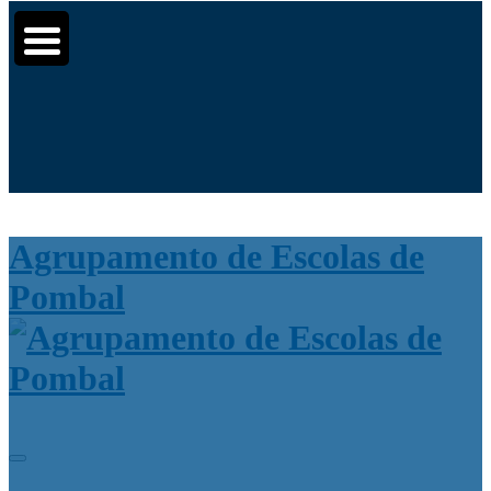
Moodle
SIGE3
eCommunity
▼
Search
▼
for:
▼
Agrupamento de Escolas de
Pombal