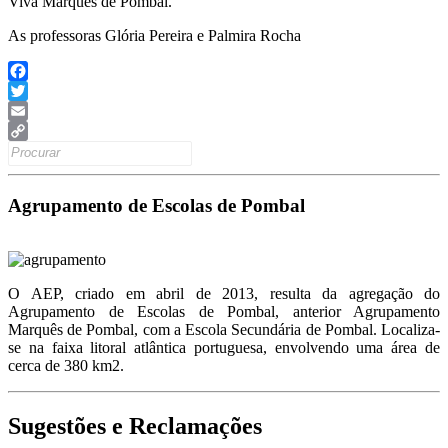
Viva Marquês de Pombal.
As professoras Glória Pereira e Palmira Rocha
Facebook
Twitter
Email
Search
Copy
for:
Link
Agrupamento de Escolas de Pombal
O AEP, criado em abril de 2013, resulta da agregação do
Agrupamento de Escolas de Pombal, anterior Agrupamento
Marquês de Pombal, com a Escola Secundária de Pombal. Localiza-
se na faixa litoral atlântica portuguesa, envolvendo uma área de
cerca de 380 km2.
Sugestões e Reclamações