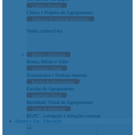
Clubes e Projetos
Clubes e Projetos do Agrupamento
Viagens e Projetos de Mobilidade
Venha conhecê-los
Mérito e Distinções
Honra, Mérito e Valor
Secretaria Virtual
Documentos e Notícias internas
Escolas do Agrupamento
Escolas do Agrupamento
Identidade Visual
Identidade Visual do Agrupamento
Canal de Denúncias
RGPC - corrupção e infrações conexas
Alunos e Enc. Educação