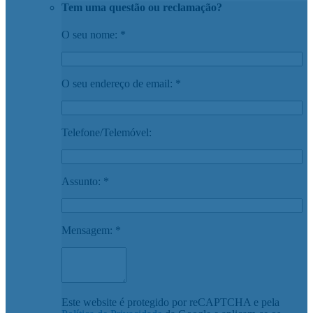
Tem uma questão ou reclamação?
O seu nome: *
O seu endereço de email: *
Telefone/Telemóvel:
Assunto: *
Mensagem: *
Este website é protegido por reCAPTCHA e pela