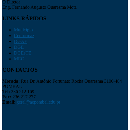
O Diretor
Eng. Fernando Augusto Quaresma Mota
LINKS RÁPIDOS
Município
Cenformaz
DGAE
DGE
DGEsTE
MEC
CONTACTOS
Morada:
Rua Dr. António Fortunato Rocha Quaresma 3100-484
POMBAL
Tel:
236 212 169
Fax:
236 217 277
Email:
geral@aepombal.edu.pt