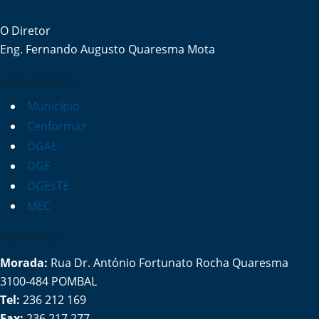
O Diretor
Eng. Fernando Augusto Quaresma Mota
LINKS RÁPIDOS
Município
Cenformaz
DGAE
DGE
DGEsTE
MEC
CONTACTOS
Morada:
Rua Dr. António Fortunato Rocha Quaresma
3100-484 POMBAL
Tel:
236 212 169
Fax:
236 217 277