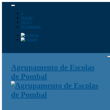
Moodle
SIGE3
eCommunity
Agrupamento de Escolas
de Pombal