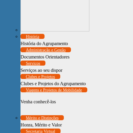
História
História do Agrupamento
Administração e Gestão
Documentos Orientadores
Serviços
Serviços ao seu dispor
Clubes e Projetos
Clubes e Projetos do Agrupamento
Viagens e Projetos de Mobilidade
Venha conhecê-los
Mérito e Distinções
Honra, Mérito e Valor
Secretaria Virtual