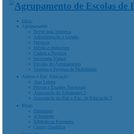
Início
Agrupamento
Breve nota histórica
Administração e Gestão
Serviços
Mérito e distinções
Clubes e Projetos
Secretaria Virtual
Escolas do Agrupamento
Viagens e Projetos de Mobilidade
Alunos e Enc. Educação
Ano Letivo
Provas e Exames Nacionais
Associação de Estudantes 2
Associação de Pais e Enc. de Educação 2
Blogs
Destaques
A Semente
Bibliotecas Escolares
Centro Qualifica