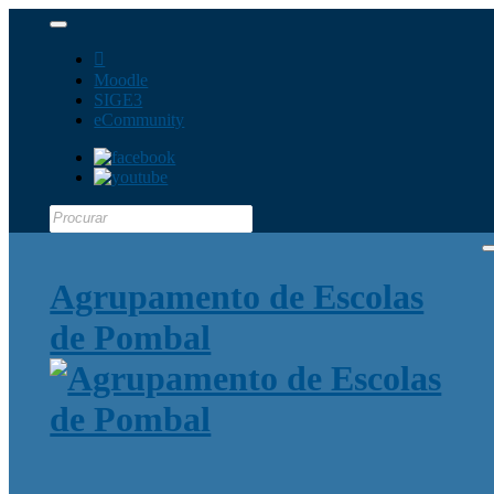
Moodle
SIGE3
eCommunity
Search
for:
Agrupamento de Escolas
de Pombal