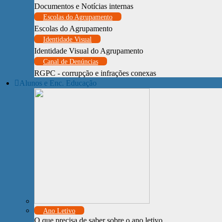
Documentos e Notícias internas
Escolas do Agrupamento
Escolas do Agrupamento
Identidade Visual
Identidade Visual do Agrupamento
Canal de Denúncias
RGPC - corrupção e infrações conexas
Alunos e Enc. Educação
Ano Letivo
O que precisa de saber sobre o ano letivo.