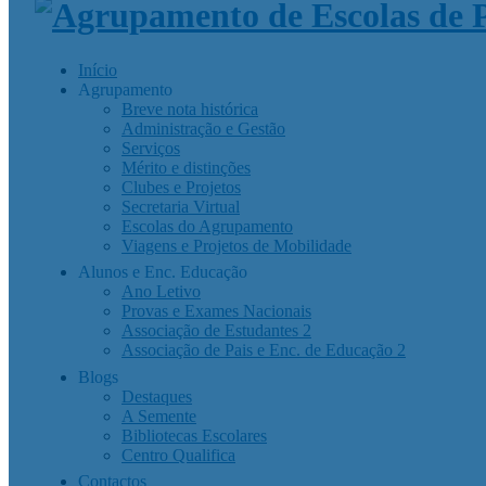
Início
Agrupamento
Breve nota histórica
Administração e Gestão
Serviços
Mérito e distinções
Clubes e Projetos
Secretaria Virtual
Escolas do Agrupamento
Viagens e Projetos de Mobilidade
Alunos e Enc. Educação
Ano Letivo
Provas e Exames Nacionais
Associação de Estudantes 2
Associação de Pais e Enc. de Educação 2
Blogs
Destaques
A Semente
Bibliotecas Escolares
Centro Qualifica
Contactos