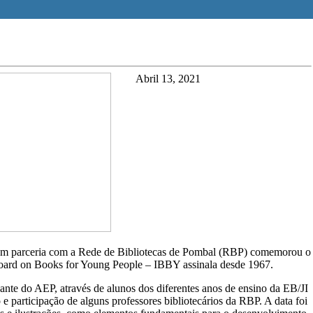
Abril 13, 2021
l em parceria com a Rede de Bibliotecas de Pombal (RBP) comemorou o
l Board on Books for Young People – IBBY assinala desde 1967.
te do AEP, através de alunos dos diferentes anos de ensino da EB/JI
 e participação de alguns professores bibliotecários da RBP. A data foi