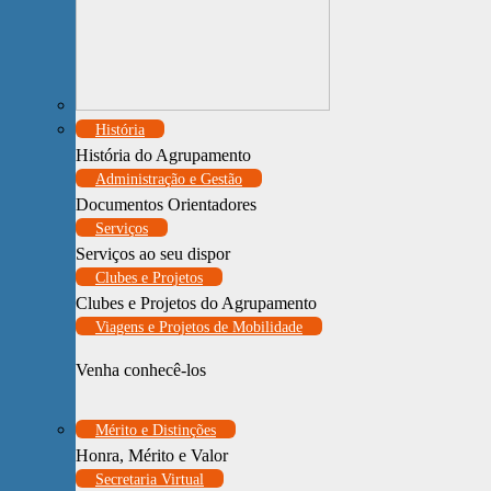
História
História do Agrupamento
Administração e Gestão
Documentos Orientadores
Serviços
Serviços ao seu dispor
Clubes e Projetos
Clubes e Projetos do Agrupamento
Viagens e Projetos de Mobilidade
Venha conhecê-los
Mérito e Distinções
Honra, Mérito e Valor
Secretaria Virtual