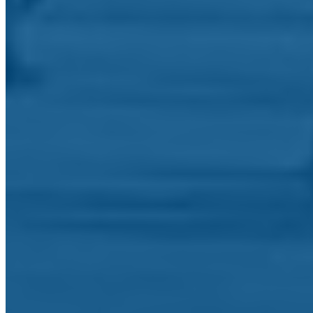
O seu endereço de email: *
Telefone/Telemóvel:
Assunto: *
Mensagem: *
Este website é protegido por reCAPTCHA e pela
Polític