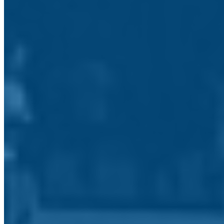
Biblioteca ESP
Blogs
A Semente
Jornal do Agrupamento
Bibliotecas Escolares
Página das Bibliotecas Escolares do Agrupamento
Centro Qualifica
Centro para a Qualificação
Ensino Profissional
Ensino Profissional
Contactos
Tem uma questão ou reclamação?
O seu nome: *