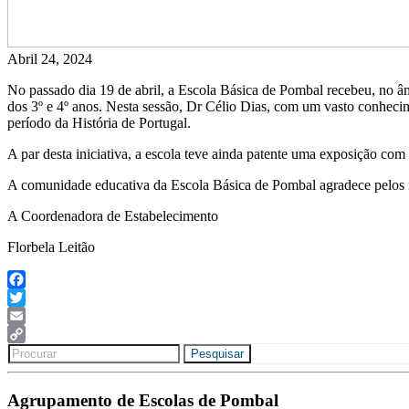
Abril 24, 2024
No passado dia 19 de abril, a Escola Básica de Pombal recebeu, no âm
dos 3º e 4º anos. Nesta sessão, Dr Célio Dias, com um vasto conhecimen
período da História de Portugal.
A par desta iniciativa, a escola teve ainda patente uma exposição co
A comunidade educativa da Escola Básica de Pombal agradece pelos m
A Coordenadora de Estabelecimento
Florbela Leitão
Facebook
Twitter
Email
Search
Copy
Pesquisar
for:
Link
Agrupamento de Escolas de Pombal