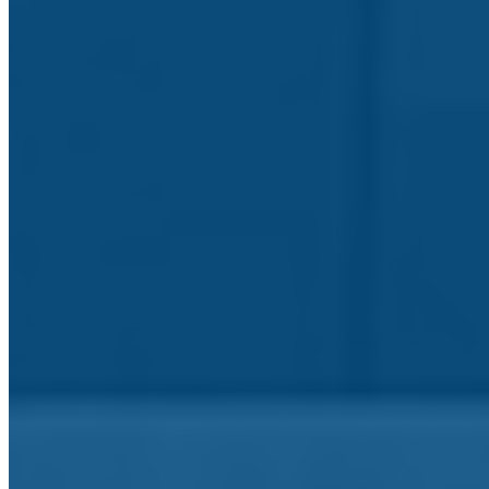
Viagens e Projetos de Mobilidade
Venha conhecê-los
Mérito e Distinções
Honra, Mérito e Valor
Secretaria Virtual
Documentos e Notícias internas
Escolas do Agrupamento
Escolas do Agrupamento
Identidade Visual
Identidade Visual do Agrupamento
Canal de Denúncias
RGPC - corrupção e infrações conexas
Alunos e Enc. Educação