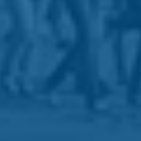
a de Privacidade
da Google e aplicam-se os
Termos de Serviço
.