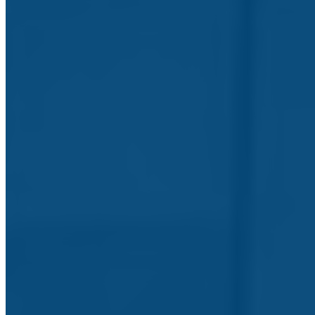
Início
Agrupamento
História
História do Agrupamento
Administração e Gestão
Documentos Orientadores
Serviços
Serviços ao seu dispor
Clubes e Projetos
Clubes e Projetos do Agrupamento