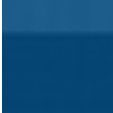
Ano Letivo
O que precisa de saber sobre o ano letivo.
Exames
Consulte a informação sobre os exames.
Associação de Pais e Encarregados de Educação
Informação a Associação de Pais e Enc. Educação.
Associação de Estudantes
Informação sobre a Associação de Estudantes.
Blogs