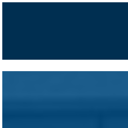
Moodle
SIGE3
eCommunity
Search
Pesquisar
for:
Agrupamento de Escolas de Po