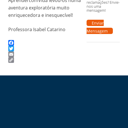
AprendercomVida levou-os numa
reclamações? Envie-
nos uma
aventura exploratória muito
mensagem!
enriquecedora e inesquecível!
Enviar
Professora Isabel Catarino
Mensagem
Facebook
Twitter
Email
Copy
Link