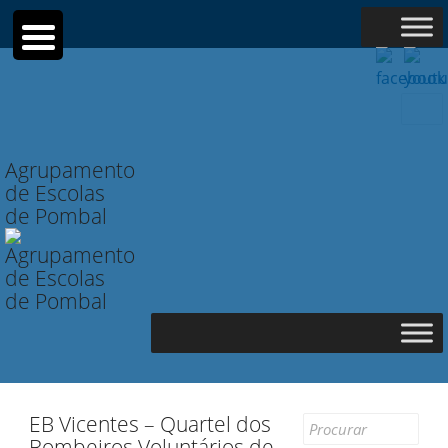
Searc
for:
Agrupamento
de Escolas
de Pombal
EB Vicentes – Quartel dos
Search
Bombeiros Voluntários de