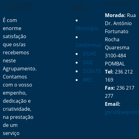
A MENSAGEM
LINKS
CONTACTOS
DO DIRETOR
RÁPIDOS
Morada:
Rua
É com
Dr. António
enorme
Município
Fortunato
satisfação
Rocha
que os/as
Cenformaz
Quaresma
recebemos
DGAE
3100-484
neste
DGE
POMBAL
Agrupamento.
DGEsTE
Tel:
236 212
Contamos
MEC
169
com o vosso
Fax:
236 217
empenho,
277
dedicação e
Email:
criatividade,
geral@aepomb
na prestação
de um
serviço