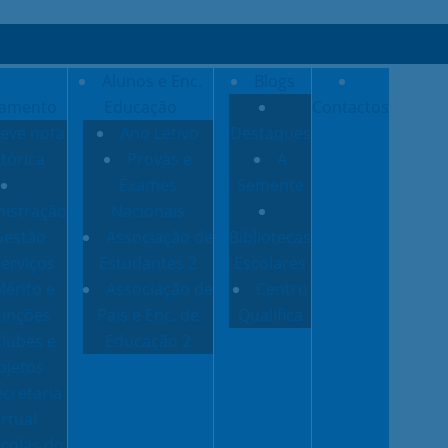
Alunos e Enc.
Blogs
amento
Educação
Contactos
eve nota
Ano Letivo
Destaques
stórica
Provas e
A
Exames
Semente
istração
Nacionais
Gestão
Associação de
Bibliotecas
erviços
Estudantes 2
Escolares
érito e
Associação de
Centro
tinções
Pais e Enc. de
Qualifica
lubes e
Educação 2
ojetos
ecretaria
irtual
colas do