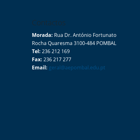
Contactos
Morada:
Rua Dr. António Fortunato
Rocha Quaresma 3100-484 POMBAL
Tel:
236 212 169
Fax:
236 217 277
Email:
geral@aepombal.edu.pt