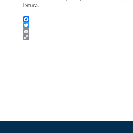
leitura.
Facebook
Twitter
Email
Copy
Link