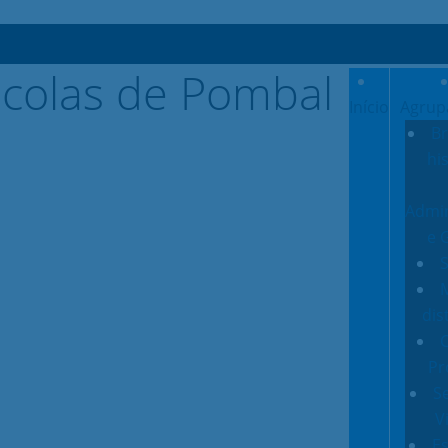
Início
Agrup
Br
hi
Admin
e 
S
M
dis
C
Pr
S
V
Es