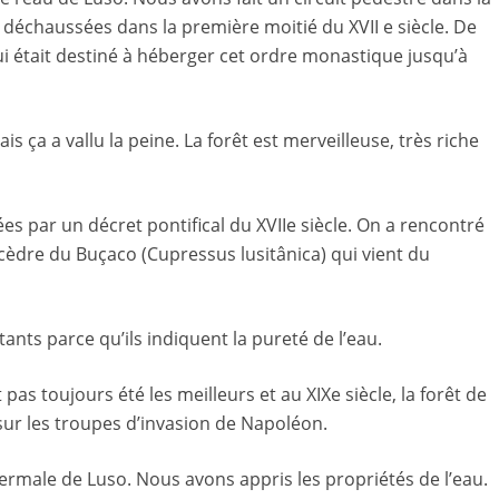
s déchaussées dans la première moitié du XVII e siècle. De
ui était destiné à héberger cet ordre monastique jusqu’à
 ça a vallu la peine. La forêt est merveilleuse, très riche
es par un décret pontifical du XVIIe siècle. On a rencontré
cèdre du Buçaco (Cupressus lusitânica) qui vient du
ants parce qu’ils indiquent la pureté de l’eau.
as toujours été les meilleurs et au XIXe siècle, la forêt de
 sur les troupes d’invasion de Napoléon.
hermale de Luso. Nous avons appris les propriétés de l’eau.