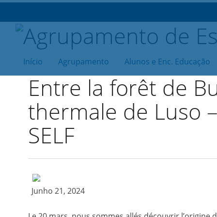
Início
Agrupamento
Alunos e Enc. Educação
Entre la forêt de Bu
thermale de Luso – 
SELF
Junho 21, 2024
Le 20 mars, nous sommes allés découvrir l’origine de