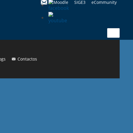
Moodle
SIGE3
eCommunity
Search
for:
ogs
Contactos