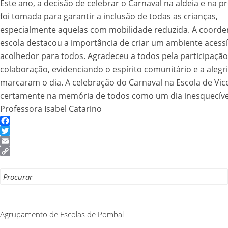
Este ano, a decisão de celebrar o Carnaval na aldeia e na p
foi tomada para garantir a inclusão de todas as crianças,
especialmente aquelas com mobilidade reduzida. A coord
escola destacou a importância de criar um ambiente acessí
acolhedor para todos. Agradeceu a todos pela participação
colaboração, evidenciando o espírito comunitário e a alegr
marcaram o dia. A celebração do
Carnaval na Escola de Vic
certamente na memória de todos como
um dia inesquecíve
Professora Isabel Catarino
Facebook
Twitter
Email
Copy
Link
Search
for:
Agrupamento de Escolas de Pombal