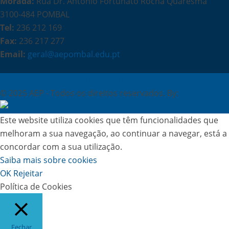
Morada:
Rua Dr. António Fortunato Rocha Quaresma
3100-484 POMBAL
Tel:
236 212 169
Fax:
236 217 277
Email:
geral@aepombal.edu.pt
Política de Privacidade
Livro de Reclamações
© 2025 AEP - Todos os direitos reservados. By:
Belo Digital
Este website utiliza cookies que têm funcionalidades que
melhoram a sua navegação, ao continuar a navegar, está a
concordar com a sua utilização.
Saiba mais sobre cookies
OK
Rejeitar
Política de Cookies
Fechar