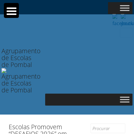
Searc
for:
Agrupamento
de Escolas
de Pombal
Escolas Promovem
Search
“DESAFIOS 2026” em