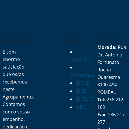
A MENSAGEM
LINKS
CONTACTOS
DO DIRETOR
RÁPIDOS
Morada:
Rua
É com
Dr. António
enorme
Município
Fortunato
satisfação
Rocha
que os/as
Cenformaz
Quaresma
recebemos
DGAE
3100-484
neste
DGE
POMBAL
Agrupamento.
DGEsTE
Tel:
236 212
Contamos
MEC
169
com o vosso
Fax:
236 217
empenho,
277
dedicação e