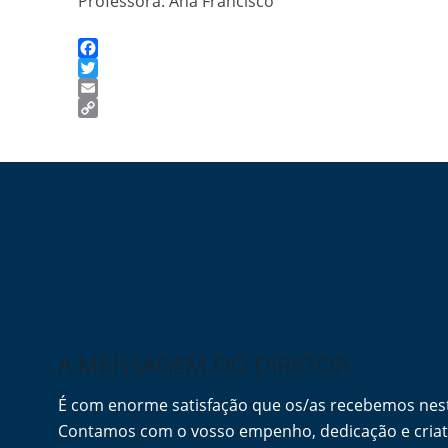
Professora: Ana Francisco
Facebook
Twitter
Email
Copy
Link
A MENSAGEM DO DIRETOR
É com enorme satisfação que os/as recebemos ne
Contamos com o vosso empenho, dedicação e criati