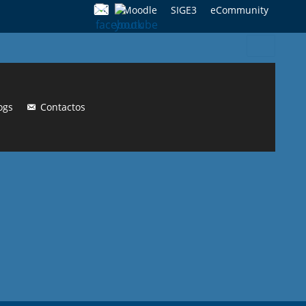
Moodle
SIGE3
eCommunity
Search
for:
ogs
Contactos