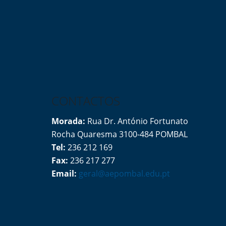
CONTACTOS
Morada:
Rua Dr. António Fortunato
Rocha Quaresma 3100-484 POMBAL
Tel:
236 212 169
Fax:
236 217 277
Email:
geral@aepombal.edu.pt