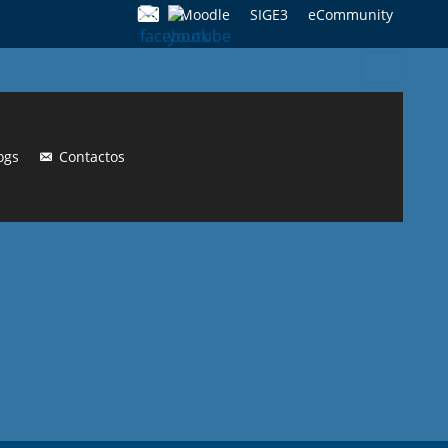
Moodle
SIGE3
eCommunity
Search
for:
ogs
Contactos