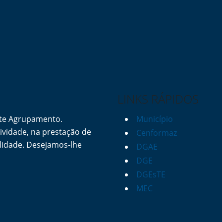
LINKS RÁPIDOS
ste Agrupamento.
Município
vidade, na prestação de
Cenformaz
lidade. Desejamos-lhe
DGAE
DGE
DGEsTE
MEC