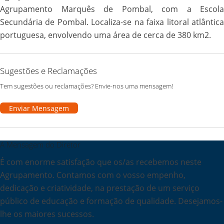
Agrupamento Marquês de Pombal, com a Escola
Secundária de Pombal. Localiza-se na faixa litoral atlântica
portuguesa, envolvendo uma área de cerca de 380 km2.
Sugestões e Reclamações
Tem sugestões ou reclamações? Envie-nos uma mensagem!
Enviar Mensagem
A Mensagem do Diretor
É com enorme satisfação que os/as recebemos neste
Agrupamento. Contamos com o vosso empenho,
dedicação e criatividade, na prestação de um serviço
público de educação e formação de qualidade. Desejamos-
lhe os maiores sucessos.