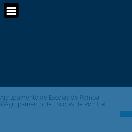
Moodle
SIGE3
eCommunity
Sear
for:
Agrupamento de Escolas de Pombal