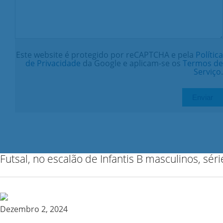
Este website é protegido por reCAPTCHA e pela
Política
de Privacidade
da Google e aplicam-se os
Termos de
Serviço
.
Futsal, no escalão de Infantis B masculinos, séri
Dezembro 2, 2024