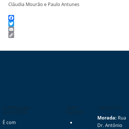
Cláudia Mourão e Paulo Antunes
Facebook
Twitter
Email
Copy
Link
A MENSAGEM
LINKS
CONTACTOS
DO DIRETOR
RÁPIDOS
Morada:
Rua
É com
Dr. António