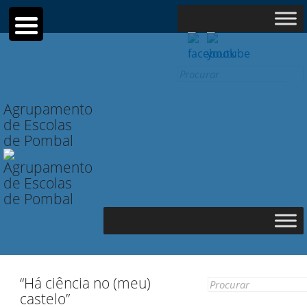
Search
for:
Agrupamento
de Escolas
de Pombal
“Há ciência no (meu)
Search
castelo”
for: