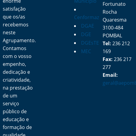
enorme
Município
Fortunato
satisfação
Rocha
que os/as
Cenformaz
Quaresma
recebemos
DGAE
3100-484
neste
DGE
POMBAL
Agrupamento.
DGEsTE
Tel:
236 212
Contamos
MEC
169
com o vosso
Fax:
236 217
empenho,
277
dedicação e
Email:
criatividade,
geral@aepomb
na prestação
de um
serviço
público de
educação e
formação de
qualidade.