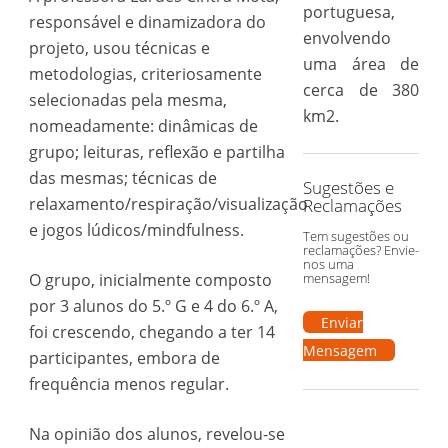
portuguesa,
responsável e dinamizadora do
envolvendo
projeto, usou técnicas e
uma área de
metodologias, criteriosamente
cerca de 380
selecionadas pela mesma,
km2.
nomeadamente: dinâmicas de
grupo; leituras, reflexão e partilha
das mesmas; técnicas de
Sugestões e
relaxamento/respiração/visualização
Reclamações
e jogos lúdicos/mindfulness.
Tem sugestões ou
reclamações? Envie-
nos uma
O grupo, inicialmente composto
mensagem!
por 3 alunos do 5.º G e 4 do 6.º A,
Enviar
foi crescendo, chegando a ter 14
Mensagem
participantes, embora de
frequência menos regular.
Na opinião dos alunos, revelou-se