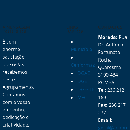
A MENSAGEM
LINKS
CONTACTOS
DO DIRETOR
RÁPIDOS
Morada:
Rua
É com
Dr. António
enorme
Município
Fortunato
satisfação
Rocha
que os/as
Cenformaz
Quaresma
recebemos
DGAE
3100-484
neste
DGE
POMBAL
Agrupamento.
DGEsTE
Tel:
236 212
Contamos
MEC
169
com o vosso
Fax:
236 217
empenho,
277
dedicação e
Email:
criatividade,
geral@aepomb