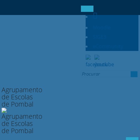
Moodle
SIGE3
eCommunity
Search
for:
Agrupamento
de Escolas
de Pombal