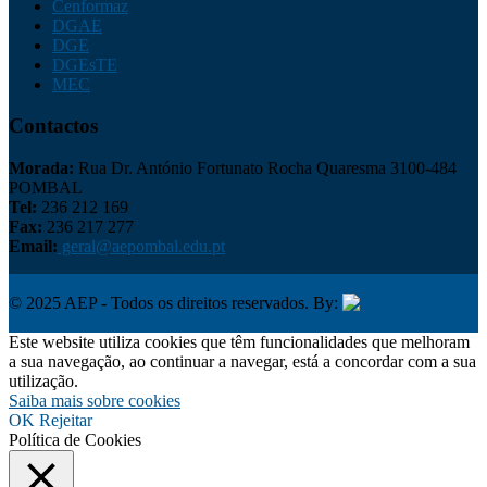
Cenformaz
DGAE
DGE
DGEsTE
MEC
Contactos
Morada:
Rua Dr. António Fortunato Rocha Quaresma 3100-484
POMBAL
Tel:
236 212 169
Fax:
236 217 277
Email:
geral@aepombal.edu.pt
Política de Privacidade
Livro de Reclamações
© 2025 AEP - Todos os direitos reservados. By:
Belo
Digital
Este website utiliza cookies que têm funcionalidades que melhoram
a sua navegação, ao continuar a navegar, está a concordar com a sua
utilização.
Saiba mais sobre cookies
OK
Rejeitar
Política de Cookies