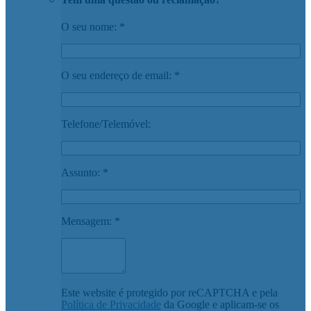
O seu nome: *
O seu endereço de email: *
Telefone/Telemóvel:
Assunto: *
Mensagem: *
Este website é protegido por reCAPTCHA e pela
Política de Privacidade
da Google e aplicam-se os