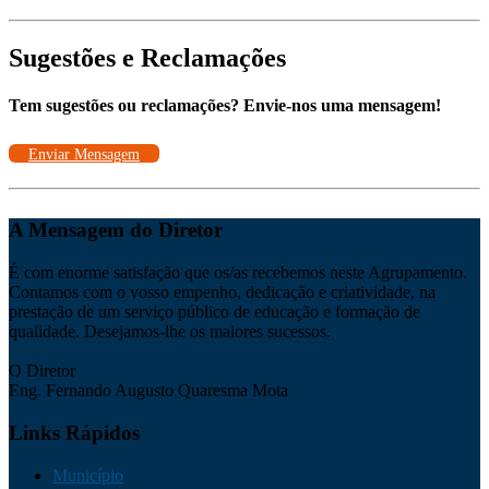
Sugestões e Reclamações
Tem sugestões ou reclamações? Envie-nos uma mensagem!
Enviar Mensagem
A Mensagem do Diretor
É com enorme satisfação que os/as recebemos neste Agrupamento.
Contamos com o vosso empenho, dedicação e criatividade, na
prestação de um serviço público de educação e formação de
qualidade. Desejamos-lhe os maiores sucessos.
O Diretor
Eng. Fernando Augusto Quaresma Mota
Links Rápidos
Município