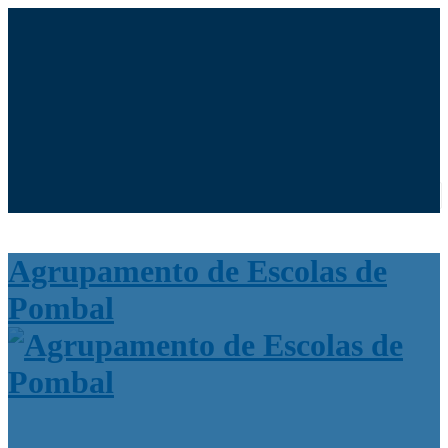
Moodle
SIGE3
eCommunity
Search
for:
Agrupamento de Escolas de
Pombal