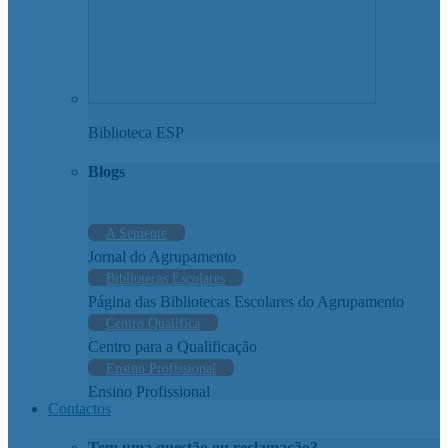
Biblioteca ESP
Blogs
A Semente
Jornal do Agrupamento
Bibliotecas Escolares
Página das Bibliotecas Escolares do Agrupamento
Centro Qualifica
Centro para a Qualificação
Ensino Profissional
Ensino Profissional
Contactos
Tem uma questão ou reclamação?