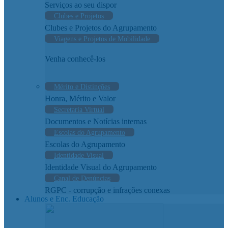
Serviços ao seu dispor
Clubes e Projetos
Clubes e Projetos do Agrupamento
Viagens e Projetos de Mobilidade
Venha conhecê-los
Mérito e Distinções
Honra, Mérito e Valor
Secretaria Virtual
Documentos e Notícias internas
Escolas do Agrupamento
Escolas do Agrupamento
Identidade Visual
Identidade Visual do Agrupamento
Canal de Denúncias
RGPC - corrupção e infrações conexas
Alunos e Enc. Educação