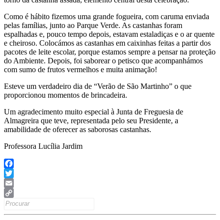
Como é hábito fizemos uma grande fogueira, com caruma enviada
pelas famílias, junto ao Parque Verde. As castanhas foram
espalhadas e, pouco tempo depois, estavam estaladiças e o ar quente
e cheiroso. Colocámos as castanhas em caixinhas feitas a partir dos
pacotes de leite escolar, porque estamos sempre a pensar na proteção
do Ambiente. Depois, foi saborear o petisco que acompanhámos
com sumo de frutos vermelhos e muita animação!
Esteve um verdadeiro dia de “Verão de São Martinho” o que
proporcionou momentos de brincadeira.
Um agradecimento muito especial à Junta de Freguesia de
Almagreira que teve, representada pelo seu Presidente, a
amabilidade de oferecer as saborosas castanhas.
Professora Lucília Jardim
Facebook
Twitter
Email
Search
Copy
for:
Link