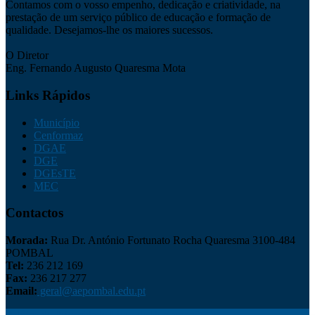
Contamos com o vosso empenho, dedicação e criatividade, na
prestação de um serviço público de educação e formação de
qualidade. Desejamos-lhe os maiores sucessos.
O Diretor
Eng. Fernando Augusto Quaresma Mota
Links Rápidos
Município
Cenformaz
DGAE
DGE
DGEsTE
MEC
Contactos
Morada:
Rua Dr. António Fortunato Rocha Quaresma 3100-484
POMBAL
Tel:
236 212 169
Fax:
236 217 277
Email:
geral@aepombal.edu.pt
Política de Privacidade
Livro de Reclamações