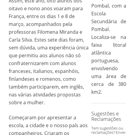
Assim, este ano, oito alunos dos
Pombal, com a
oitavo e nono anos voaram para
Escola
França, entre os dias 1 e 8 de
Secundária de
março, acompanhados pela
Pombal.
professoras Filomena Miranda e
Localiza-se na
Carla Silva. Estes sete dias foram,
faixa litoral
sem dúvida, uma experiência única
atlântica
que permitiu aos alunos não só
portuguesa,
confraternizarem com alunos
envolvendo
franceses, italianos, espanhóis,
uma área de
finlandeses e romenos, como
cerca de 380
também participarem, em inglês,
km2.
nas várias atividades propostas
sobre a mulher.
Sugestões e
Começaram por apresentar a
Reclamações
escola, a cidade e o nosso país aos
Tem sugestões ou
reclamações? Envie-
companheiros. Criaram os