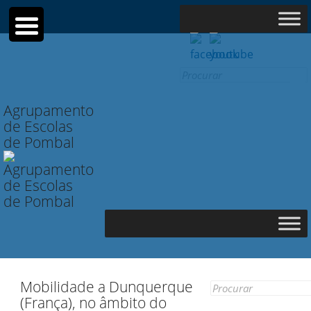
Search
for:
Agrupamento
de Escolas
de Pombal
Mobilidade a Dunquerque
Search
(França), no âmbito do
for: