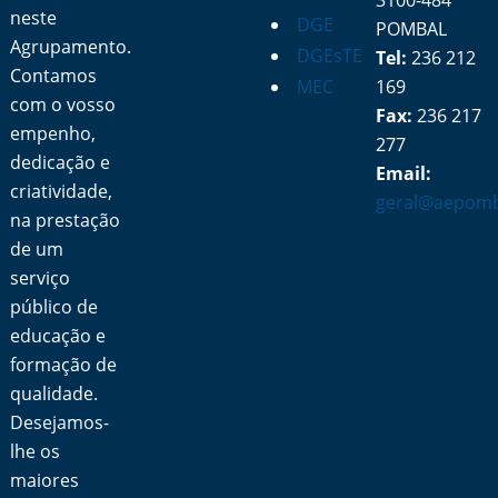
3100-484
neste
DGE
POMBAL
Agrupamento.
DGEsTE
Tel:
236 212
Contamos
MEC
169
com o vosso
Fax:
236 217
empenho,
277
dedicação e
Email:
criatividade,
geral@aepomb
na prestação
de um
serviço
público de
educação e
formação de
qualidade.
Desejamos-
lhe os
maiores