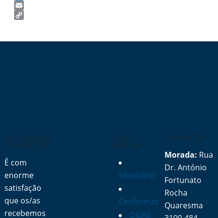
Twitter
Email
Copy
Link
A MENSAGEM
LINKS
CONTACTOS
DO DIRETOR
RÁPIDOS
Morada:
Rua
É com
Dr. António
enorme
Município
Fortunato
satisfação
Rocha
que os/as
Cenformaz
Quaresma
recebemos
DGAE