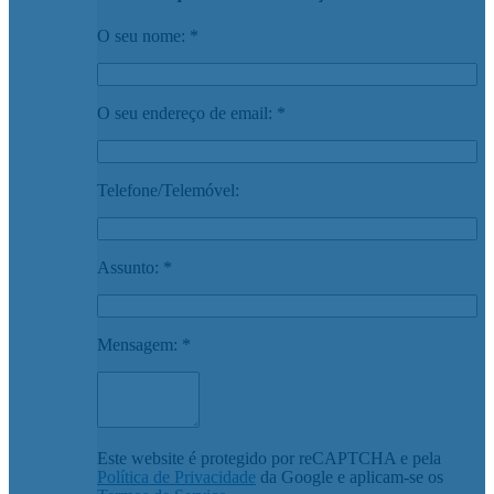
O seu nome: *
O seu endereço de email: *
Telefone/Telemóvel:
Assunto: *
Mensagem: *
Este website é protegido por reCAPTCHA e pela
Política de Privacidade
da Google e aplicam-se os