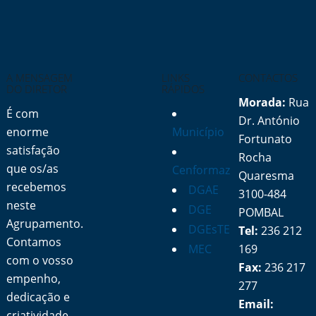
A MENSAGEM
LINKS
CONTACTOS
DO DIRETOR
RÁPIDOS
Morada:
Rua
É com
Dr. António
enorme
Município
Fortunato
satisfação
Rocha
que os/as
Cenformaz
Quaresma
recebemos
DGAE
3100-484
neste
DGE
POMBAL
Agrupamento.
DGEsTE
Tel:
236 212
Contamos
MEC
169
com o vosso
Fax:
236 217
empenho,
277
dedicação e
Email:
criatividade,