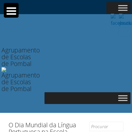
Searc
for:
Agrupamento
de Escolas
de Pombal
O Dia Mundial da Língua
Search
Portuguesa na Escola