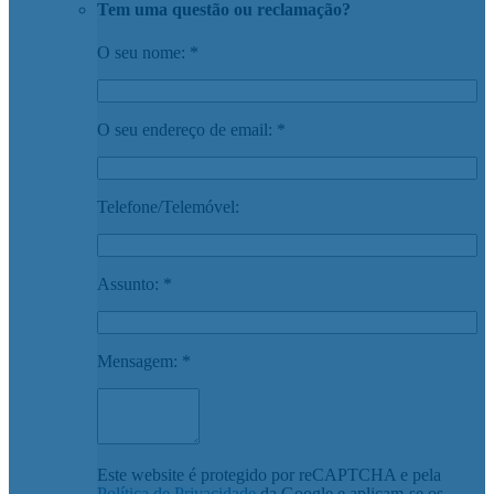
Tem uma questão ou reclamação?
O seu nome: *
O seu endereço de email: *
Telefone/Telemóvel:
Assunto: *
Mensagem: *
Este website é protegido por reCAPTCHA e pela
Política de Privacidade
da Google e aplicam-se os