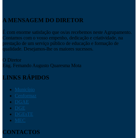
A MENSAGEM DO DIRETOR
É com enorme satisfação que os/as recebemos neste Agrupamento.
Contamos com o vosso empenho, dedicação e criatividade, na
prestação de um serviço público de educação e formação de
qualidade. Desejamos-lhe os maiores sucessos.
O Diretor
Eng. Fernando Augusto Quaresma Mota
LINKS RÁPIDOS
Município
Cenformaz
DGAE
DGE
DGEsTE
MEC
CONTACTOS