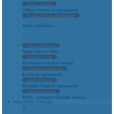
Clubes e Projetos
Clubes e Projetos do Agrupamento
Viagens e Projetos de Mobilidade
Venha conhecê-los
Mérito e Distinções
Honra, Mérito e Valor
Secretaria Virtual
Documentos e Notícias internas
Escolas do Agrupamento
Escolas do Agrupamento
Identidade Visual
Identidade Visual do Agrupamento
Canal de Denúncias
RGPC - corrupção e infrações conexas
Alunos e Enc. Educação