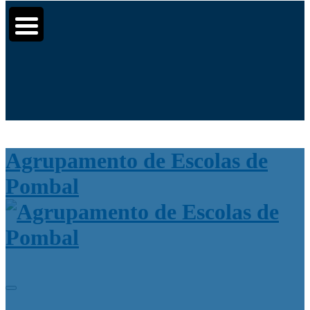
Moodle
SIGE3
eCommunity
▼
Search
▼
Pesquisar
for:
▼
Agrupamento de Escolas de
Pombal