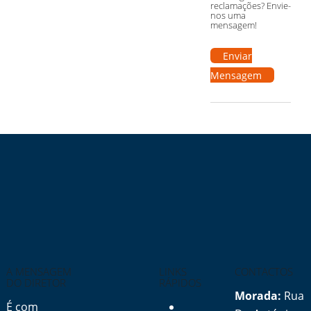
reclamações? Envie-
nos uma
mensagem!
Enviar
Mensagem
A MENSAGEM
LINKS
CONTACTOS
DO DIRETOR
RÁPIDOS
Morada:
Rua
É com