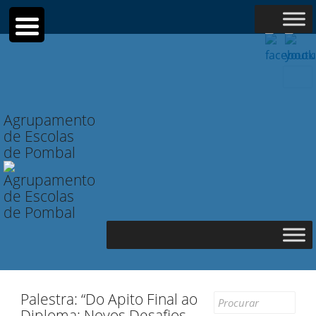
Searc
for:
Agrupamento
de Escolas
de Pombal
Palestra: “Do Apito Final ao
Search
Diploma: Novos Desafios