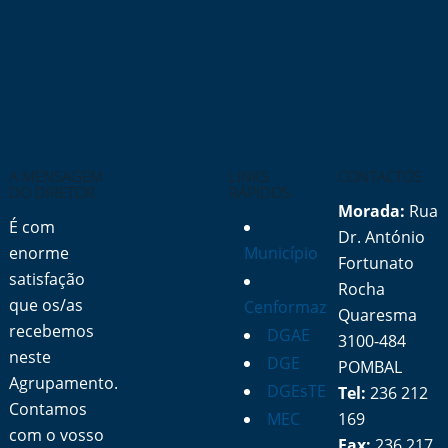
A MENSAGEM
LINKS
CONTACTOS
DO DIRETOR
RÁPIDOS
Morada:
Rua
É com
Dr. António
enorme
Município
Fortunato
satisfação
Rocha
que os/as
Cenformaz
Quaresma
recebemos
DGAE
3100-484
neste
DGE
POMBAL
Agrupamento.
DGEsTE
Tel:
236 212
Contamos
MEC
169
com o vosso
Fax:
236 217