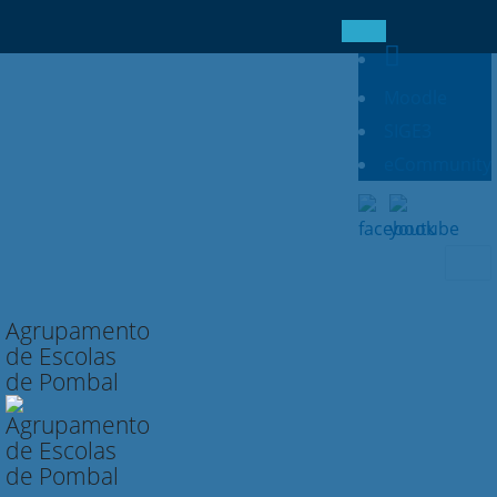
Moodle
SIGE3
eCommunity
Searc
for:
Agrupamento
de Escolas
de Pombal