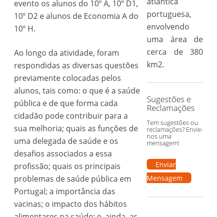
atlântica
evento os alunos do 10º A, 10º D1,
portuguesa,
10º D2 e alunos de Economia A do
envolvendo
10º H.
uma área de
cerca de 380
Ao longo da atividade, foram
km2.
respondidas as diversas questões
previamente colocadas pelos
alunos, tais como: o que é a saúde
Sugestões e
pública e de que forma cada
Reclamações
cidadão pode contribuir para a
Tem sugestões ou
sua melhoria; quais as funções de
reclamações? Envie-
nos uma
uma delegada de saúde e os
mensagem!
desafios associados a essa
Enviar
profissão; quais os principais
problemas de saúde pública em
Mensagem
Portugal; a importância das
vacinas; o impacto dos hábitos
alimentares na saúde; e, ainda, as