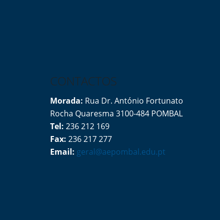
CONTACTOS
Morada:
Rua Dr. António Fortunato
Rocha Quaresma 3100-484 POMBAL
Tel:
236 212 169
Fax:
236 217 277
Email:
geral@aepombal.edu.pt