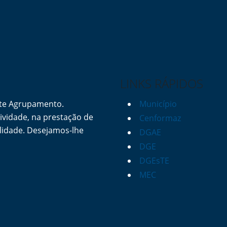
LINKS RÁPIDOS
ste Agrupamento.
Município
vidade, na prestação de
Cenformaz
lidade. Desejamos-lhe
DGAE
DGE
DGEsTE
MEC