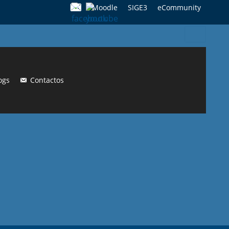
Moodle
SIGE3
eCommunity
Search
for:
ogs
Contactos