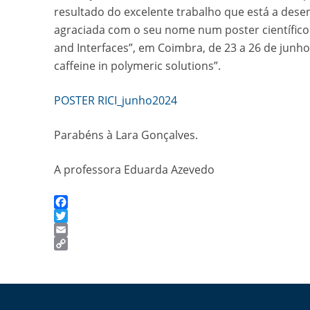
resultado do excelente trabalho que está a dese
agraciada com o seu nome num poster científico 
and Interfaces”, em Coimbra, de 23 a 26 de junho,
caffeine in polymeric solutions”.
POSTER RICI_junho2024
Parabéns à Lara Gonçalves.
A professora Eduarda Azevedo
Facebook
Twitter
Email
Copy
Link