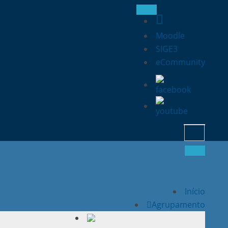
Moodle
SIGE3
eCommunity
Search
for:
Início
Agrupamento