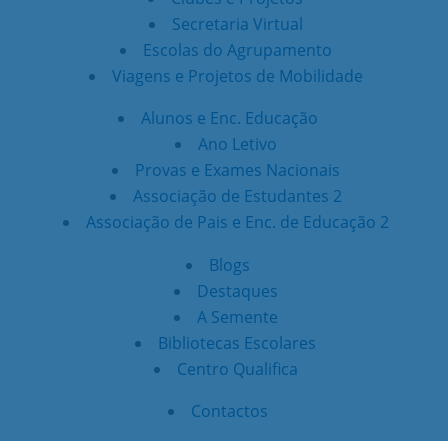
Secretaria Virtual
Escolas do Agrupamento
Viagens e Projetos de Mobilidade
Alunos e Enc. Educação
Ano Letivo
Provas e Exames Nacionais
Associação de Estudantes 2
Associação de Pais e Enc. de Educação 2
Blogs
Destaques
A Semente
Bibliotecas Escolares
Centro Qualifica
Contactos