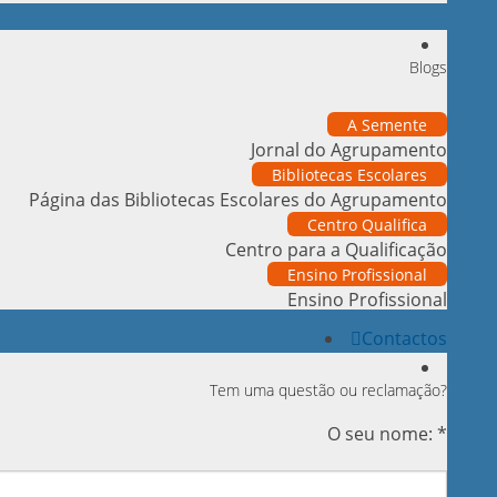
Blogs
A Semente
Jornal do Agrupamento
Bibliotecas Escolares
Página das Bibliotecas Escolares do Agrupamento
Centro Qualifica
Centro para a Qualificação
Ensino Profissional
Ensino Profissional
Contactos
Tem uma questão ou reclamação?
O seu nome: *