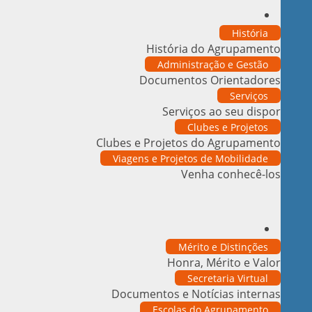
História
História do Agrupamento
Administração e Gestão
Documentos Orientadores
Serviços
Serviços ao seu dispor
Clubes e Projetos
Clubes e Projetos do Agrupamento
Viagens e Projetos de Mobilidade
Venha conhecê-los
Mérito e Distinções
Honra, Mérito e Valor
Secretaria Virtual
Documentos e Notícias internas
Escolas do Agrupamento