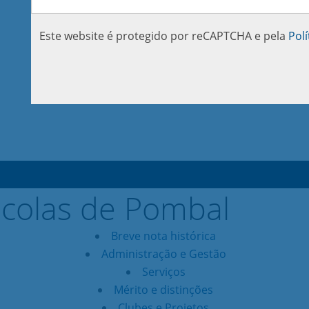
Este website é protegido por reCAPTCHA e pela
Polí
Breve nota histórica
Administração e Gestão
Serviços
Mérito e distinções
Clubes e Projetos