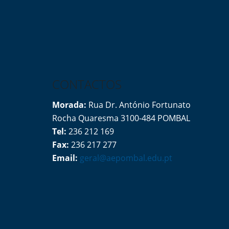
CONTACTOS
Morada:
Rua Dr. António Fortunato
Rocha Quaresma 3100-484 POMBAL
Tel:
236 212 169
Fax:
236 217 277
Email:
geral@aepombal.edu.pt