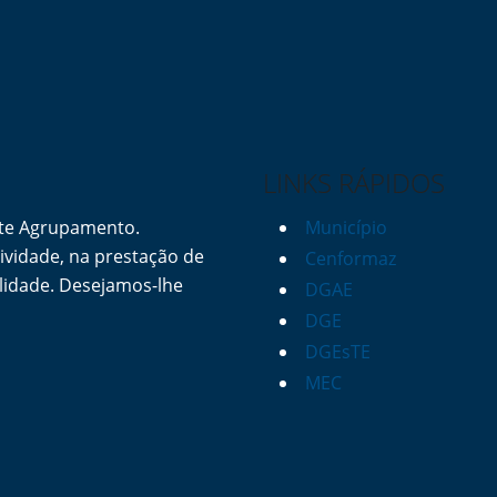
LINKS RÁPIDOS
ste Agrupamento.
Município
vidade, na prestação de
Cenformaz
lidade. Desejamos-lhe
DGAE
DGE
DGEsTE
MEC