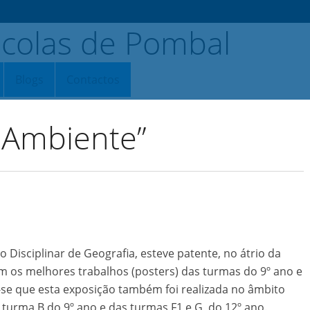
Blogs
Contactos
 Ambiente”
Disciplinar de Geografia, esteve patente, no átrio da
 os melhores trabalhos (posters) das turmas do 9º ano e
ta-se que esta exposição também foi realizada no âmbito
turma B do 9º ano e das turmas F1 e G, do 12º ano.