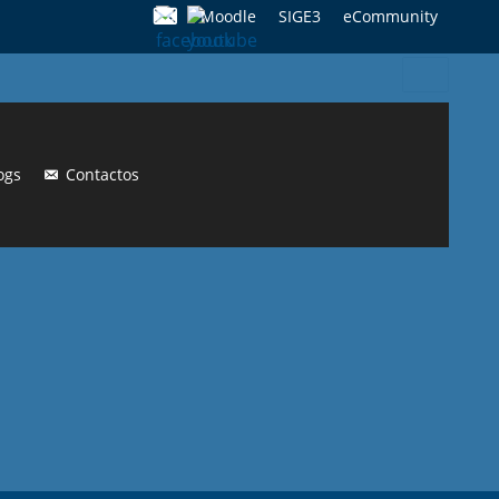
Moodle
SIGE3
eCommunity
Search
for:
ogs
Contactos